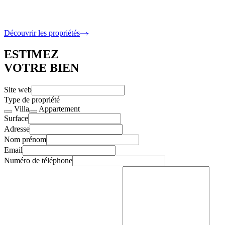
6 400 000 €
5 Chambres · 317 m2 intérieur
Découvrir les propriétés
ESTIMEZ
VOTRE BIEN
Site web
Type de propriété
Villa
Appartement
Surface
Adresse
Nom prénom
Email
Numéro de téléphone