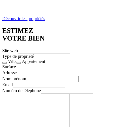
6 400 000 €
5 Chambres · 317 m2 intérieur
Découvrir les propriétés
ESTIMEZ
VOTRE BIEN
Site web
Type de propriété
Villa
Appartement
Surface
Adresse
Nom prénom
Email
Numéro de téléphone