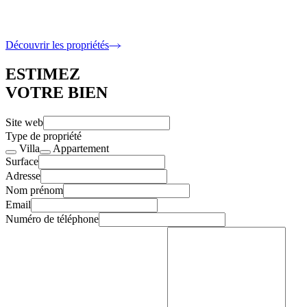
6 400 000 €
5 Chambres · 317 m2 intérieur
Découvrir les propriétés
ESTIMEZ
VOTRE BIEN
Site web
Type de propriété
Villa
Appartement
Surface
Adresse
Nom prénom
Email
Numéro de téléphone