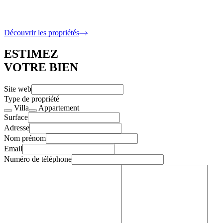
6 400 000 €
5 Chambres · 317 m2 intérieur
Découvrir les propriétés
ESTIMEZ
VOTRE BIEN
Site web
Type de propriété
Villa
Appartement
Surface
Adresse
Nom prénom
Email
Numéro de téléphone