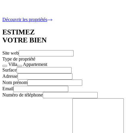
6 400 000 €
5 Chambres · 317 m2 intérieur
Découvrir les propriétés
ESTIMEZ
VOTRE BIEN
Site web
Type de propriété
Villa
Appartement
Surface
Adresse
Nom prénom
Email
Numéro de téléphone