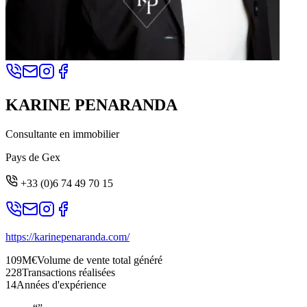
KARINE PENARANDA
Consultante en immobilier
Pays de Gex
+33 (0)6 74 49 70 15
https://karinepenaranda.com/
109M€
Volume de vente total généré
228
Transactions réalisées
14
Années d'expérience