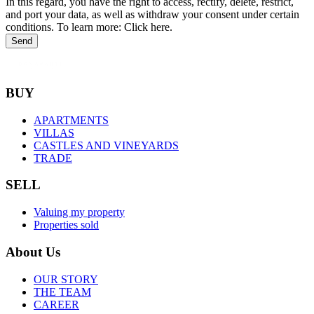
In this regard, you have the right to access, rectify, delete, restrict,
and port your data, as well as withdraw your consent under certain
conditions. To learn more: Click here.
Send
BUY
APARTMENTS
VILLAS
CASTLES AND VINEYARDS
TRADE
SELL
Valuing my property
Properties sold
About Us
OUR STORY
THE TEAM
CAREER